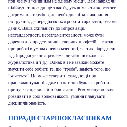
пов’язану з “сидінням на одному місці”. Вам навряд чи
підійдуть ті посади, де з вас будуть вимагати жорсткого
дотримання термінів, де необхідне чітке виконання
інструкцій, де передбачається робота з архівами, базами
даних. Ваша схильність до імпровізації,
нестандартності, нерегламентованості може бути
доречна для представників творчих професій, а також
при роботі в умовах невизначеності, частих відряджень і
т.д. (продюсування, реклама, дизайн, психологія,
журналістика й т.д.). Однак ви не завжди можете
змусити себе робити те, що “треба”, замість того, що
“хочеться”. Це може створити складнощі при
працевлаштуванні, адже практично будь-яка робота
припускає правила й зобов’язання. Рекомендуємо вам
розвивати в собі вольові якості, уміння планувати,
дисциплінованість.
ПОРАДИ СТАРШОКЛАСНИКАМ