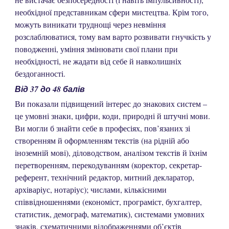
необхідної представникам сфери мистецтва. Крім того,
можуть виникати труднощі через невміння
розслаблюватися, тому вам варто розвивати гнучкість у
поводженні, уміння змінювати свої плани при
необхідності, не жадати від себе й навколишніх
бездоганності.
Від 37 до 48
балів
Ви показали підвищений інтерес до знакових систем –
це умовні знаки, цифри, коди, природні й штучні мови.
Ви могли б знайти себе в професіях, пов’язаних зі
створенням й оформленням текстів (на рідній або
іноземній мові), діловодством, аналізом текстів й їхнім
перетворенням, перекодуванням (коректор, секретар-
референт, технічний редактор, митний декларатор,
архіваріус, нотаріус); числами, кількісними
співвідношеннями (економіст, програміст, бухгалтер,
статистик, демограф, математик), системами умовних
знаків, схематичними відображеннями об’єктів