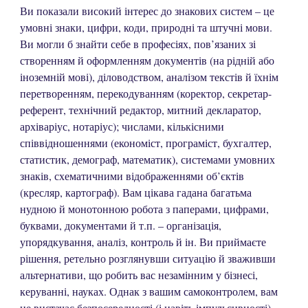
Ви показали високий інтерес до знакових систем – це
умовні знаки, цифри, коди, природні та штучні мови.
Ви могли б знайти себе в професіях, пов’язаних зі
створенням й оформленням документів (на рідній або
іноземній мові), діловодством, аналізом текстів й їхнім
перетворенням, перекодуванням (коректор, секретар-
референт, технічний редактор, митний декларатор,
архіваріус, нотаріус); числами, кількісними
співвідношеннями (економіст, програміст, бухгалтер,
статистик, демограф, математик), системами умовних
знаків, схематичними відображеннями об’єктів
(кресляр, картограф). Вам цікава гадана багатьма
нудною й монотонною робота з паперами, цифрами,
буквами, документами й т.п. – організація,
упорядкування, аналіз, контроль й ін. Ви приймаєте
рішення, ретельно розглянувши ситуацію й зваживши
альтернативи, що робить вас незамінним у бізнесі,
керуванні, науках. Однак з вашим самоконтролем, вам
не вистачає безпосередності (і навіть імпульсивності),