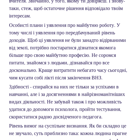
вчителя. Звичайно, у того, якому ти довіряєш. І знову-
таки, стеж, щоб остаточне рішення відповідало твоїм
інтересам.
Особисті плани і уявлення про майбутню роботу. У
тому числі і уявлення про передбачуваний рівень
доходів. Щоб ці уявлення не були занадто відірваними
від землі, потрібно постаратися дізнатися якомога
більше про свою майбутню професію. Не соромся
питати, знайомся з людьми, дізнавайся про все
досконально. Краще витратити небагато часу сьогодні,
чим кусати собі лікті після закінчення ВНЗ.
Здібності - спирайся на них не тільки за успіхами в
навчанні, але і за досягненнями в найрізноманітніших
видах діяльності. Не забувай також і про можливість
удатися до допомоги психолога, пройти тестування,
скористатися радою досвідченого педагога.
Рівень вимог на суспільне визнання. Як би складно це
не звучало, суть приблизно така: кожна людина прагне