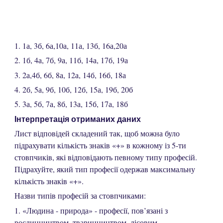
1. 1а, 3б, 6а,10а, 11а, 13б, 16а,20а
2. 1б, 4а, 7б, 9а, 11б, 14а, 17б, 19а
3. 2а,4б, 6б, 8а, 12а, 14б, 16б, 18а
4. 2б, 5а, 9б, 10б, 12б, 15а, 19б, 20б
5. 3а, 5б, 7а, 8б, 13а, 15б, 17а, 18б
Інтерпретація отриманих даних
Лист відповідей складений так, щоб можна було
підрахувати кількість знаків «+» в кожному із 5-ти
стовпчиків, які відповідають певному типу професій.
Підрахуйте, який тип професії одержав максимальну
кількість знаків «+».
Назви типів професій за стовпчиками:
1. «Людина - природа» - професії, пов’язані з
рослинництвом, тваринництвом, лісовим