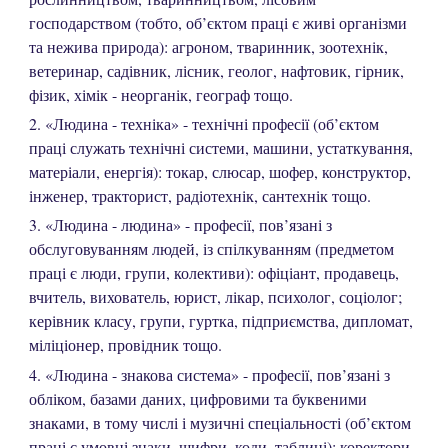
господарством (тобто, об’єктом праці є живі організми
та нежива природа): агроном, тваринник, зоотехнік,
ветеринар, садівник, лісник, геолог, нафтовик, гірник,
фізик, хімік - неорганік, географ тощо.
2. «Людина - техніка» - технічні професії (об’єктом
праці служать технічні системи, машини, устаткування,
матеріали, енергія): токар, слюсар, шофер, конструктор,
інженер, тракторист, радіотехнік, сантехнік тощо.
3. «Людина - людина» - професії, пов’язані з
обслуговуванням людей, із спілкуванням (предметом
праці є люди, групи, колективи): офіціант, продавець,
вчитель, вихователь, юрист, лікар, психолог, соціолог;
керівник класу, групи, гуртка, підприємства, дипломат,
міліціонер, провідник тощо.
4. «Людина - знакова система» - професії, пов’язані з
обліком, базами даних, цифровими та буквеними
знаками, в тому числі і музичні спеціальності (об’єктом
праці є умовні знаки, шифри, коди, таблиці): коректори,