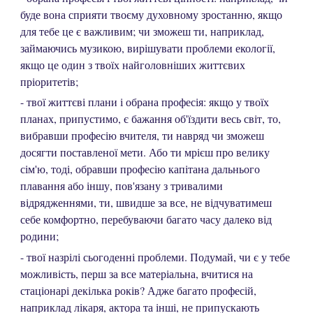
буде вона сприяти твоєму духовному зростанню, якщо
для тебе це є важливим; чи зможеш ти, наприклад,
займаючись музикою, вирішувати проблеми екології,
якщо це один з твоїх найголовніших життєвих
пріоритетів;
- твої життєві плани і обрана професія: якщо у твоїх
планах, припустимо, є бажання об'їздити весь світ, то,
вибравши професію вчителя, ти навряд чи зможеш
досягти поставленої мети. Або ти мрієш про велику
сім'ю, тоді, обравши професію капітана дальнього
плавання або іншу, пов'язану з тривалими
відрядженнями, ти, швидше за все, не відчуватимеш
себе комфортно, перебуваючи багато часу далеко від
родини;
- твої назрілі сьогоденні проблеми. Подумай, чи є у тебе
можливість, перш за все матеріальна, вчитися на
стаціонарі декілька років? Адже багато професій,
наприклад лікаря, актора та інші, не припускають