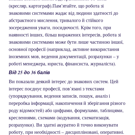
(кресляр, картограф).Пам’ятайте, що робота зі
знаковими системами жадає від людини здатності до
абстрактного мислення, тривалого й стійкого
зосередження уваги, посидючості. Крім того, при
наявності інших, більш виражених інтересів, робота зі
знаковими системами може бути лише частиною іншої,
основної професії (наприклад, активне використання
іноземних мов, ведення документації, розрахунки – у
роботі менеджера, юриста, фінансиста, журналіста).
Від 25 до 36 балів
Ви показали деякий інтерес до знакових систем. Цей
інтерес поєднує професії, пов’язані з текстами
(упорядкування, ведення записів, пошук, аналіз і
переробка інформації, накопичення й зберігання різного
роду відомостей) або цифрами, формулами, таблицями,
кресленнями, схемами (кодування, схематизація,
розрахунки). Ви здатні акуратно й точно виконувати
роботу, при необхідності – дисципліновані, оперативні.