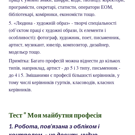
програмісти, секретарі, статисти, оператори ЕОМ,
бібліотекарі, комірники, економісти тощо.
5. «Людина - художній образ» - творчі спеціальності
(об’єктом праці є художні образи, їх елементи і
особливості): фотограф, художник, поет, письменник,
артист, музикант, ювелір, композитор, дизайнер,
модельєр тощо.
Примітка: Багато професій можна віднести до кількох
типів, наприклад, артист - до 5 і 3 типу, письменник -
до 4 і 5. Змішаними є професії більшості керівників, у
тому числі керівників гуртків, класоводів, класних
керівників.
Тест ” Моя майбутня професія
1. Робота, пов’язана з обліком і
контролем, – це досить нудно.