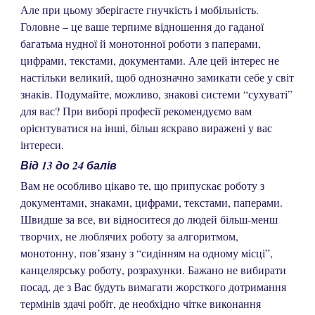
Але при цьому зберігаєте гнучкість і мобільність.
Головне – це ваше терпиме відношення до гаданої
багатьма нудної й монотонної роботи з паперами,
цифрами, текстами, документами. Але цей інтерес не
настільки великий, щоб однозначно замикати себе у світ
знаків. Подумайте, можливо, знакові системи “сухуваті”
для вас? При виборі професії рекомендуємо вам
орієнтуватися на інші, більш яскраво виражені у вас
інтереси.
Від 13 до 24 балів
Вам не особливо цікаво те, що припускає роботу з
документами, знаками, цифрами, текстами, паперами.
Швидше за все, ви відноситеся до людей більш-менш
творчих, не люблячих роботу за алгоритмом,
монотонну, пов’язану з “сидінням на одному місці”,
канцелярську роботу, розрахунки. Бажано не вибирати
посад, де з Вас будуть вимагати жорсткого дотримання
термінів здачі робіт, де необхідно чітке виконання