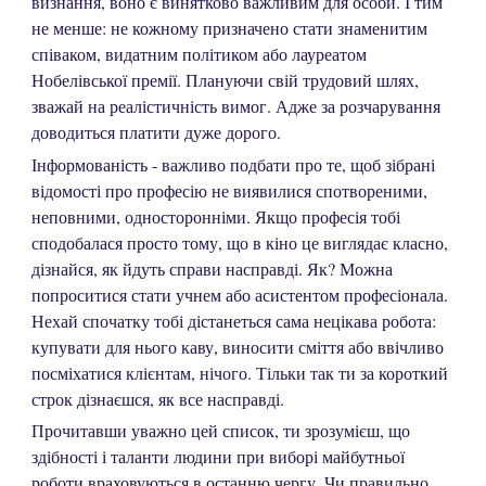
визнання, воно є винятково важливим для особи. І тим
не менше: не кожному призначено стати знаменитим
співаком, видатним політиком або лауреатом
Нобелівської премії. Плануючи свій трудовий шлях,
зважай на реалістичність вимог. Адже за розчарування
доводиться платити дуже дорого.
Інформованість - важливо подбати про те, щоб зібрані
відомості про професію не виявилися спотвореними,
неповними, односторонніми. Якщо професія тобі
сподобалася просто тому, що в кіно це виглядає класно,
дізнайся, як йдуть справи насправді. Як? Можна
попроситися стати учнем або асистентом професіонала.
Нехай спочатку тобі дістанеться сама нецікава робота:
купувати для нього каву, виносити сміття або ввічливо
посміхатися клієнтам, нічого. Тільки так ти за короткий
строк дізнаєшся, як все насправді.
Прочитавши уважно цей список, ти зрозумієш, що
здібності і таланти людини при виборі майбутньої
роботи враховуються в останню чергу. Чи правильно