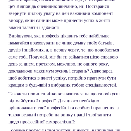
це? Відповідь очевидна: звичайно, ні! Постарайся
звернути пильну увагу на цей важливий компонент
вибору, який єдиний може принести успіх в житті -
власні таланти і здібності.
Вирішуючи, яка професія цікавить тебе найбільше,
намагайся враховувати не лише думку твоїх батьків,
друзів і знайомих, а, в першу чергу, те, що подобається
саме тобі. Подумай, міг би ти займатися цією справою
день за днем, протягом, можливо, не одного року,
докладаючи максимум зусиль і старань? Адже зараз,
щоб добитися в житті успіху, потрібно прагнути бути
кращим в будь-якій з вибраних тобою спеціальностей.
Також ти повинен чітко визначитися: на що ти очікуєш
від майбутньої професії. Для цього необхідно
врівноважити твої професійні та особисті прагнення, а
також реальні потреби на ринку праці і твої запити
щодо професійної самореалізації:
- обрана професія і твої життєві цінності: наприклад, чи