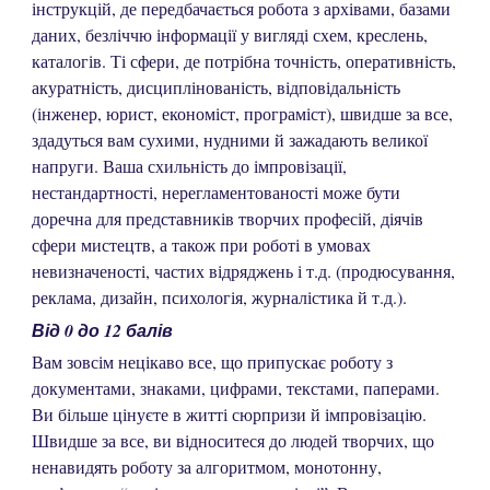
інструкцій, де передбачається робота з архівами, базами
даних, безліччю інформації у вигляді схем, креслень,
каталогів. Ті сфери, де потрібна точність, оперативність,
акуратність, дисциплінованість, відповідальність
(інженер, юрист, економіст, програміст), швидше за все,
здадуться вам сухими, нудними й зажадають великої
напруги. Ваша схильність до імпровізації,
нестандартності, нерегламентованості може бути
доречна для представників творчих професій, діячів
сфери мистецтв, а також при роботі в умовах
невизначеності, частих відряджень і т.д. (продюсування,
реклама, дизайн, психологія, журналістика й т.д.).
Від 0 до 12 балів
Вам зовсім нецікаво все, що припускає роботу з
документами, знаками, цифрами, текстами, паперами.
Ви більше цінуєте в житті сюрпризи й імпровізацію.
Швидше за все, ви відноситеся до людей творчих, що
ненавидять роботу за алгоритмом, монотонну,