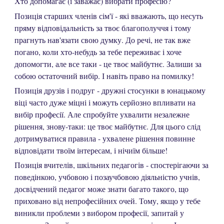
Хто допомагає (і заважає) вибрати професію?
Позиція старших членів сім'ї - які вважають, що несуть
пряму відповідальність за твоє благополуччя і тому
прагнуть нав'язати свою думку. До речі, не так вже
погано, коли хто-небудь за тебе переживає і хоче
допомогти, але все таки - це твоє майбутнє. Залиши за
собою остаточний вибір. І навіть право на помилку!
Позиція друзів і подруг - дружні стосунки в юнацькому
віці часто дуже міцні і можуть серйозно впливати на
вибір професії. Але спробуйте ухвалити незалежне
рішення, знову-таки: це твоє майбутнє. Для цього слід
дотримуватися правила - ухвалене рішення повинне
відповідати твоїм інтересам, і нічиїм більше!
Позиція вчителів, шкільних педагогів - спостерігаючи за
поведінкою, учбовою і позаучбовою діяльністю учнів,
досвідчений педагог може знати багато такого, що
приховано від непрофесійних очей. Тому, якщо у тебе
виникли проблеми з вибором професії, запитай у